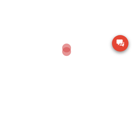
Thiết bị kiểm tra độ ẩm hạt giống nông sản TK-
100G
Dụng cụ khoan động lực Bosch GBH 2-28 DV giảm
chấn
Thiết bị đo lưu lượng không khí Extech AN100
Thiết bị quan sát chi tiết SZM7045-STL2