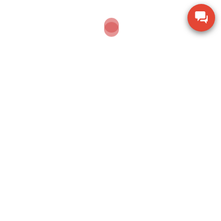
Vệ sinh cân bằng vải mềm sau mỗi lần dùng. Trong
trường hợp cân dùng trong phòng thí nghiệm, có thể
áp dụng cồn 70% để sát khuẩn.
7. Xử lý các vấn đề thường gặp
7.1. Cân không ổn định
Nếu cân không ổn định, xem xét lại bề mặt đặt cân.
Bảo đảm không có luồng gió hoặc rung động gây ảnh
hưởng cho cân.
7.2. Kết quả không chính xác
Khi nghi ngờ kết quả không chính xác, hãy hiệu chuẩn
lại cân. Dùng quả cân chuẩn để xác minh sự chuẩn xác
của cân tiểu ly.
7.3. Lỗi màn hình hiển thị