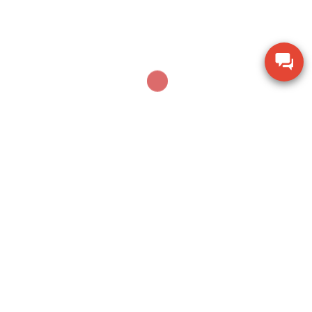
Thiết bị đo lưu lượng không khí Extech AN100
Thiết bị quan sát chi tiết SZM7045-STL2