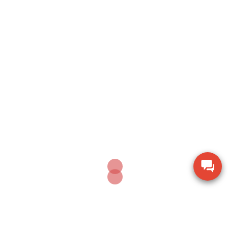
Search
SEARCH
Sản phẩm mới nhất
Thiết bị kiểm tra độ ẩm hạt giống nông sản TK-
100G
Dụng cụ khoan động lực Bosch GBH 2-28 DV giảm
chấn
Thiết bị đo lưu lượng không khí Extech AN100