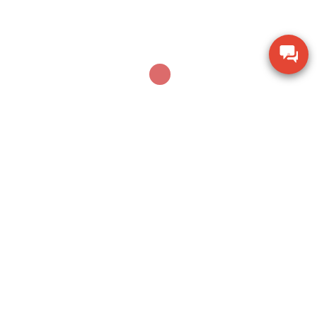
Dụng cụ khoan động lực Bosch GBH 2-28 DV giảm
chấn