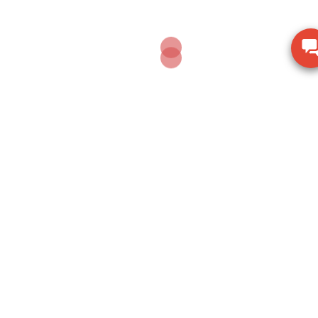
By candientucas-korea
Cân điện tử CAS là một thương hiệu lớn
được khởi đầu từ xứ sở kim chi Hàn Quốc,
được xây dựng bởi Mr Dong Jin Kim và lớn
mạnh đến nay, Cân công nghiệp CAS cung
cấp các loại cân điện tử tải trọng: 52gram
đến 100kg, 1 tấn, 2 tấn, 3 tấn, 5 tấn, 10 tấn
và 50 tấn ...
See all posts by candientucas-korea