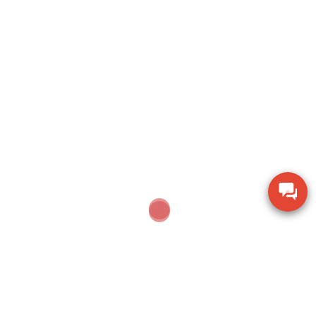
Search
SEARCH
Sản phẩm mới nhất
Ampe kìm Hioki CM3286-01 đo công suất chính
xác True RMS
Thiết bị đo bề dày bằng siêu âm Huatec TG-8812
Máy khoan xử lý bê tông Makita M8701B công
suất 26mm
Thiết bị đo chiều dày lớp sơn phủ PTG-4000 của
Phase II USA
Thước đo cơ khí Mitutoyo 160-153 khoảng đo 0-
600mm