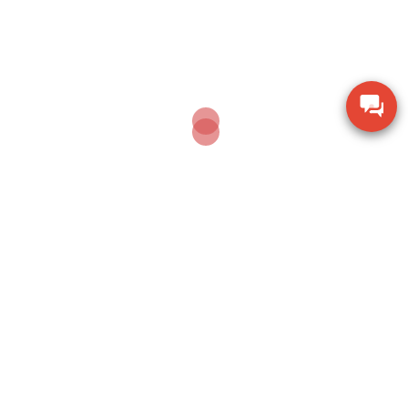
Dụng cụ khoan động lực Bosch GBH 2-28 DV giảm
chấn
Thiết bị đo lưu lượng không khí Extech AN100
Thiết bị quan sát chi tiết SZM7045-STL2