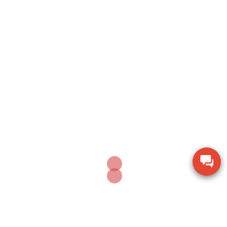
Search
SEARCH
Sản phẩm mới nhất
Thiết bị đo lưu lượng không khí Extech AN100
Thiết bị quan sát chi tiết SZM7045-STL2
Thiết bị đo độ ẩm gỗ TK-100W cho mùn cưa và
dăm bào
Dụng cụ khoan vặn vít không dây Bosch GSR 18V-