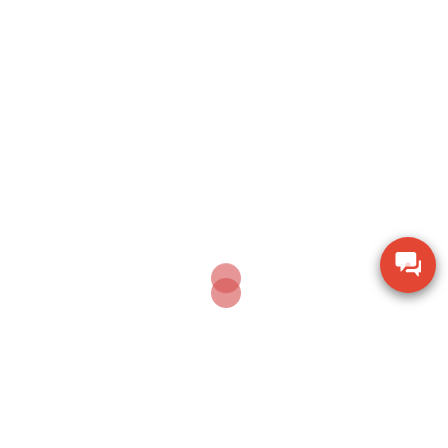
SEARCH
Sản phẩm mới nhất
Ampe kìm Hioki CM3286-01 đo công suất chính
xác True RMS
Thiết bị đo bề dày bằng siêu âm Huatec TG-8812
Máy khoan xử lý bê tông Makita M8701B công
suất 26mm
Thiết bị đo chiều dày lớp sơn phủ PTG-4000 của
Phase II USA
Thước đo cơ khí Mitutoyo 160-153 khoảng đo 0-
600mm