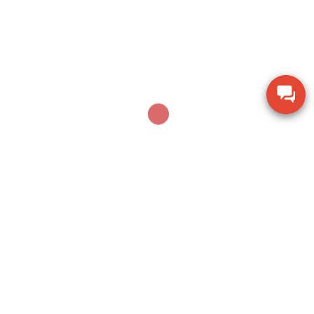
Thiết bị đo chiều dày lớp sơn phủ PTG-4000 của
Phase II USA
Thước đo cơ khí Mitutoyo 160-153 khoảng đo 0-
600mm
Thiết bị kiểm tra độ ẩm hạt giống nông sản TK-
100G