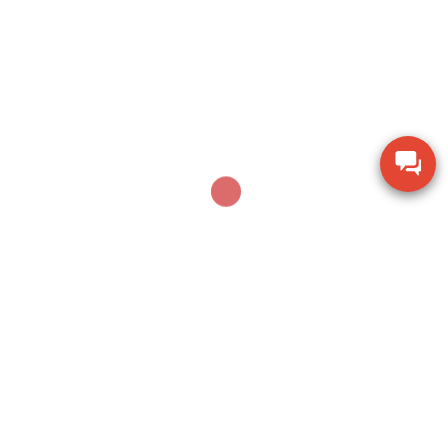
Máy khoan xử lý bê tông Makita M8701B công
suất 26mm
Thiết bị đo chiều dày lớp sơn phủ PTG-4000 của
Phase II USA
Thước đo cơ khí Mitutoyo 160-153 khoảng đo 0-
600mm
Thiết bị kiểm tra độ ẩm hạt giống nông sản TK-
100G