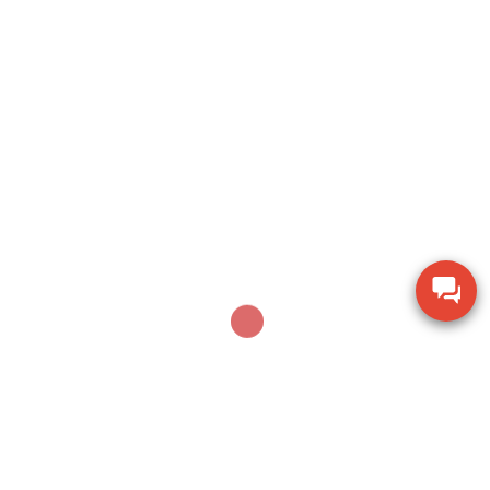
Search
SEARCH
Sản phẩm mới nhất
Dụng cụ khoan động lực Bosch GBH 2-28 DV giảm
chấn
Thiết bị đo lưu lượng không khí Extech AN100
Thiết bị quan sát chi tiết SZM7045-STL2
Thiết bị đo độ ẩm gỗ TK-100W cho mùn cưa và
dăm bào
Dụng cụ khoan vặn vít không dây Bosch GSR 18V-
150C BITURBO (Solo)