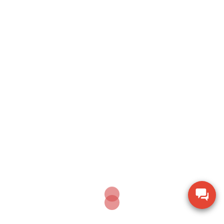
Cho Thủy Hải Sản
Giải Pháp Cân Chuyên Dụng Cho Thủy Hải Sản BPA121
Thương Hiệu Mettler Toledo – Giải Pháp Cân Định
Lượng Dành Riêng […]
🔥 Đừng để sai số ảnh hưởng đến hiệu quả kinh
doanh. Chọn ngay
cân điện tử CAS
phù hợp
với nhu cầu – đáp ứng từ công nghiệp đến
thương mại.