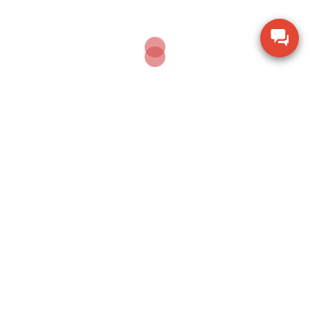
🔥 Đừng để sai số ảnh hưởng đến hiệu quả kinh
doanh. Chọn ngay
cân điện tử CAS
phù hợp
với nhu cầu – đáp ứng từ công nghiệp đến
thương mại.
🛒 Hỏi mua cân tại đây
Đôi nét về Cân CAS
Chúng tôi là một đại lý chính tại Tp. Hồ Chí Minh cho
Cân điện tử CAS Hàn Quốc, cung cấp giải pháp toàn
diện về thiết bị đo lường và cân điện tử Hàn Quốc bao
gồm cân thông dụng, cân thương mại, cân công