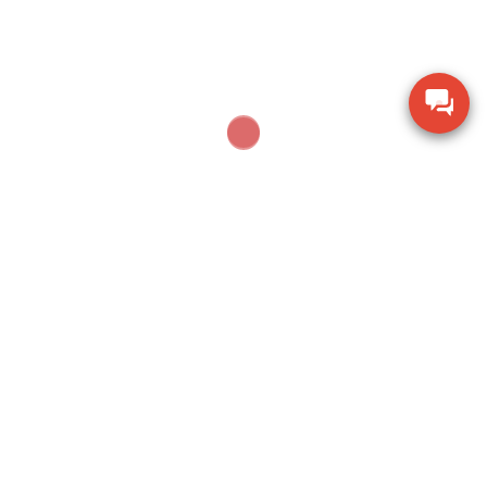
JULY 10, 2020
CÂN SIÊU THỊ
Market-Cân điện tử in
nhãn CAS CL-5200 P
30Kg/10g cân siêu thị điện
tử
candientucas.com là dòng cân siêu thị điện tử chức
năng tuyệt vời, kết nối mạnh mẽ, Market-Cân điện tử
in nhãn CAS […]