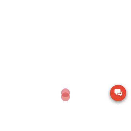
DECEMBER 25, 2024
CÂN ĐIỆN TỬ
Cân bàn tính giá SPS
series
Do Công Ty Hoa Sen Vàng trưng bày, tại Quận Bình
Thạnh, liên hệ Anh Tuân, số liên hệ: 0901 334 669. […]