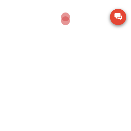
🔥 Đừng để sai số ảnh hưởng đến hiệu quả kinh
doanh. Chọn ngay
cân điện tử CAS
phù hợp
với nhu cầu – đáp ứng từ công nghiệp đến
thương mại.
🛒 Hỏi mua cân tại đây
Đôi nét về Cân CAS
Chúng tôi là một đại lý chính tại Tp. Hồ Chí Minh cho
Cân điện tử CAS Hàn Quốc, cung cấp giải pháp toàn