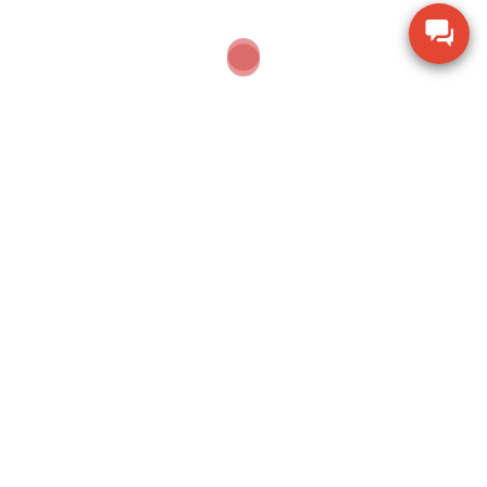
🔥 Đừng để sai số ảnh hưởng đến hiệu quả kinh
doanh. Chọn ngay
cân điện tử CAS
phù hợp
với nhu cầu – đáp ứng từ công nghiệp đến
thương mại.
🛒 Hỏi mua cân tại đây
Đôi nét về Cân CAS
Chúng tôi là một đại lý chính tại Tp. Hồ Chí Minh cho
Cân điện tử CAS Hàn Quốc, cung cấp giải pháp toàn
diện về thiết bị đo lường và cân điện tử Hàn Quốc bao
gồm cân thông dụng, cân thương mại, cân công