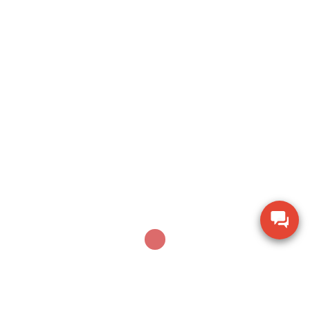
JUNE 26, 2025
CÂN ĐIỆN TỬ
Bộ Cảm biến Lực Dạng S
SBS CAS INOX – Lựa chọn