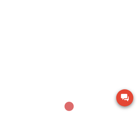
Search
SEARCH
Sản phẩm mới nhất
Thiết bị kiểm tra độ cứng di động Phase II PHT-
2100
Ampe kìm Hioki CM3286-01 đo công suất chính
xác True RMS
Thiết bị đo bề dày bằng siêu âm Huatec TG-8812
Máy khoan xử lý bê tông Makita M8701B công