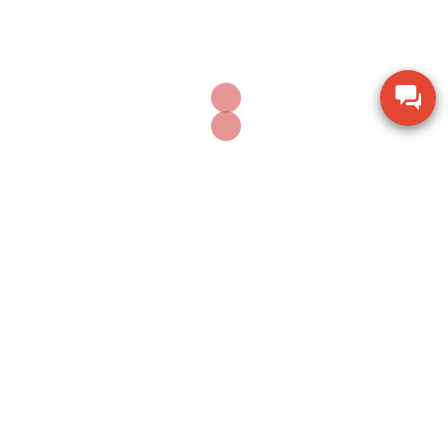
100G
Dụng cụ khoan động lực Bosch GBH 2-28 DV giảm
chấn