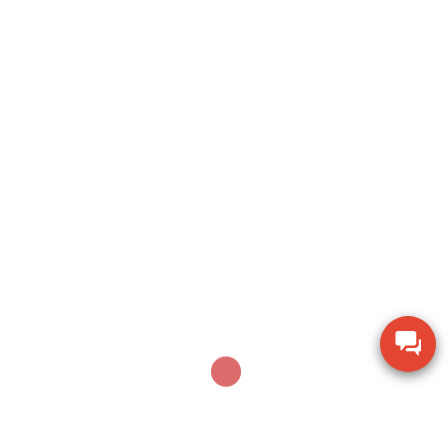
Search
SEARCH
Sản phẩm mới nhất
Thiết bị kiểm tra độ ẩm hạt giống nông sản TK-
100G
Dụng cụ khoan động lực Bosch GBH 2-28 DV giảm
chấn