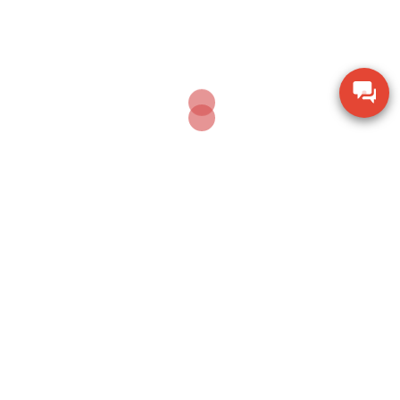
chấn
Thiết bị đo lưu lượng không khí Extech AN100
Thiết bị quan sát chi tiết SZM7045-STL2