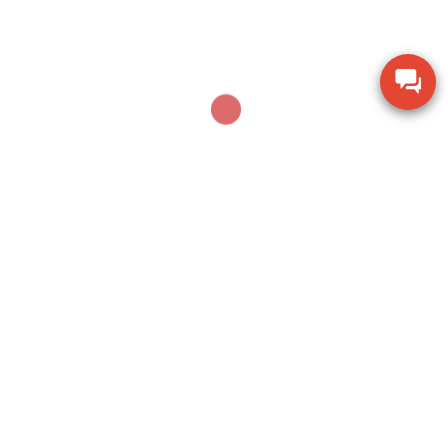
Dụng cụ khoan động lực Bosch GBH 2-28 DV giảm
chấn