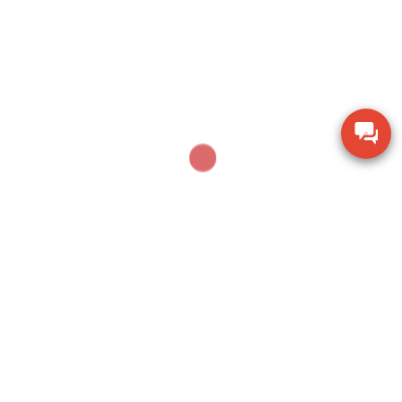
Thiết bị kiểm tra độ ẩm hạt giống nông sản TK-
100G
Dụng cụ khoan động lực Bosch GBH 2-28 DV giảm
chấn
Thiết bị đo lưu lượng không khí Extech AN100
Thiết bị quan sát chi tiết SZM7045-STL2