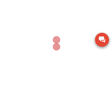
Phase II USA
Thước đo cơ khí Mitutoyo 160-153 khoảng đo 0-
600mm
Thiết bị kiểm tra độ ẩm hạt giống nông sản TK-
100G
Dụng cụ khoan động lực Bosch GBH 2-28 DV giảm
chấn