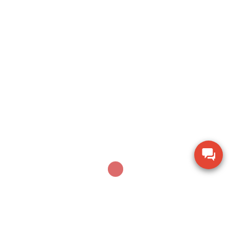
Search
SEARCH
Sản phẩm mới nhất
Máy khoan xử lý bê tông Makita M8701B công
suất 26mm
Thiết bị đo chiều dày lớp sơn phủ PTG-4000 của
Phase II USA
Thước đo cơ khí Mitutoyo 160-153 khoảng đo 0-
600mm
Thiết bị kiểm tra độ ẩm hạt giống nông sản TK-
100G