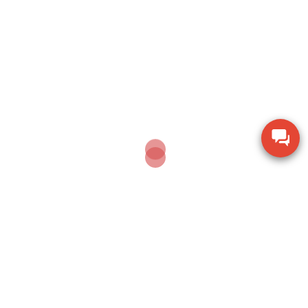
Máy khoan xử lý bê tông Makita M8701B công
suất 26mm
Thiết bị đo chiều dày lớp sơn phủ PTG-4000 của
Phase II USA
Thước đo cơ khí Mitutoyo 160-153 khoảng đo 0-
600mm
Thiết bị kiểm tra độ ẩm hạt giống nông sản TK-
100G
Dụng cụ khoan động lực Bosch GBH 2-28 DV giảm
chấn