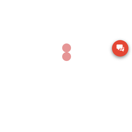
Thước đo cơ khí Mitutoyo 160-153 khoảng đo 0-
600mm
Thiết bị kiểm tra độ ẩm hạt giống nông sản TK-
100G
Dụng cụ khoan động lực Bosch GBH 2-28 DV giảm
chấn
Thiết bị đo lưu lượng không khí Extech AN100