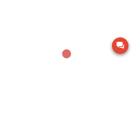
Thiết bị kiểm tra độ ẩm hạt giống nông sản TK-
100G
Dụng cụ khoan động lực Bosch GBH 2-28 DV giảm
chấn
Thiết bị đo lưu lượng không khí Extech AN100
Thiết bị quan sát chi tiết SZM7045-STL2