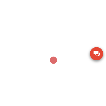
Sản phẩm mới nhất
Thiết bị đo chiều dày lớp sơn phủ PTG-4000 của
Phase II USA
Thước đo cơ khí Mitutoyo 160-153 khoảng đo 0-
600mm
Thiết bị kiểm tra độ ẩm hạt giống nông sản TK-
100G
Dụng cụ khoan động lực Bosch GBH 2-28 DV giảm
chấn
Thiết bị đo lưu lượng không khí Extech AN100