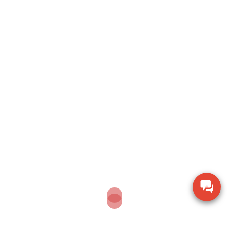
Search
SEARCH
Sản phẩm mới nhất
Thiết bị đo lưu lượng không khí Extech AN100
Thiết bị quan sát chi tiết SZM7045-STL2