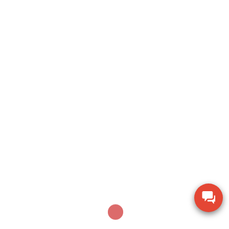
Search
SEARCH
Sản phẩm mới nhất
Thiết bị kiểm tra độ ẩm hạt giống nông sản TK-