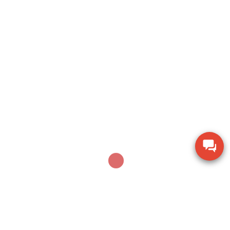
Search
SEARCH
Sản phẩm mới nhất
Thiết bị đo lưu lượng không khí Extech AN100
Thiết bị quan sát chi tiết SZM7045-STL2
Thiết bị đo độ ẩm gỗ TK-100W cho mùn cưa và
dăm bào
Dụng cụ khoan vặn vít không dây Bosch GSR 18V-
150C BITURBO (Solo)
Thiết bị đo nhiệt độ cao 580 độ với laser kép