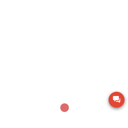
Search
SEARCH
Sản phẩm mới nhất
Dụng cụ khoan động lực Bosch GBH 2-28 DV giảm
chấn
Thiết bị đo lưu lượng không khí Extech AN100