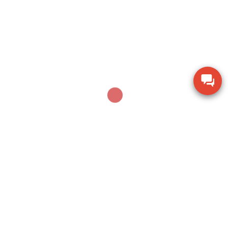
suất 26mm
Thiết bị đo chiều dày lớp sơn phủ PTG-4000 của
Phase II USA
Thước đo cơ khí Mitutoyo 160-153 khoảng đo 0-
600mm
Thiết bị kiểm tra độ ẩm hạt giống nông sản TK-
100G